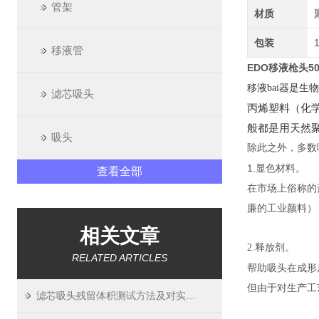
管架
材质
包装
移液管
EDO移液枪头5
移液bai器是
生物
滤芯吸头
丙烯塑料（化
般都是用天然
吸头
除此之外，多数
1.显色材料。
查看全部
在市场上俗称的
廉的工业颜料）
相关文章
2.释放剂。
RELATED ARTICLES
帮助吸头在成形
但由于对生产工
滤芯吸头残留体积测试方法及对实验精度影响