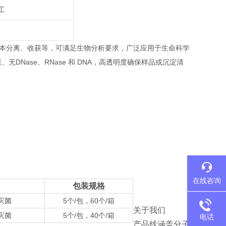
工
本分离、收获等，可满足生物分析要求，广泛应用于生命科学
、无DNase、RNase 和 DNA，高透明度确保样品或沉淀清
在线咨询
包装规格
灭菌
5个/包，60个/箱
关于我们
灭菌
5个/包，40个/箱
电话
产品线涵盖分子