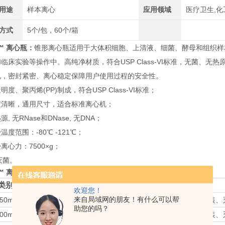
用途
样本离心
应用领域
医疗卫生,化
方式
5个/包，60个/箱
a™ 离心瓶：
锥形离心瓶适用于大体积细胞、上清液、细菌、酵母和组织样
临床实验等操作中。高纯净材质，符合USP Class-VI标准，无菌、无热原
见，密封紧密、离心稳定保障用户使用过程的安全性。
明度、聚丙烯(PP)制成，符合USP Class-VI标准；
度清晰，通用尺寸，适合标准离心机；
, 无RNase和DNase, 无DNA；
温度范围：-80℃ -121℃；
离心力：7500×g；
灭菌。
a™ 离心瓶：
类别
品牌
货号
产品名称
欢迎您！
来自局域网的朋友！有什么可以帮
50ml
virya
3152506
250ml离心瓶、袋装、
助您的吗？
00ml
virya
3155006
500ml离心瓶、袋装、