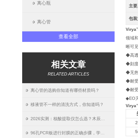
离心瓶
主要
包装
离心管
Viry
查看全部
领域和
晰可
◆高透
相关文章
◆刻
◆无热源
RELATED ARTICLES
◆耐受
◆耐受
离心管的选购你知道有哪些材质吗？
◆EO
移液管不一样的清洗方式，你知道吗？
Viry
2026实测：核酸提取仪怎么选？木辰生物这份选购指南请收好
2
5
96孔PCR板进行封膜的正确步骤，学会了吗？