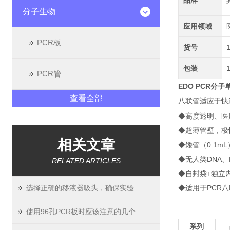
品牌
分子生物
应用领域
PCR板
货号
包装
PCR管
EDO PCR分
查看全部
八联管适应于
◆高度透明、医用
◆超薄管壁，极
相关文章
◆矮管（0.1mL
◆无人类DNA、
RELATED ARTICLES
◆自封袋+独立
选择正确的移液器吸头，确保实验精度与可靠性
◆适用于PCR八
使用96孔PCR板时应该注意的几个要点
系列