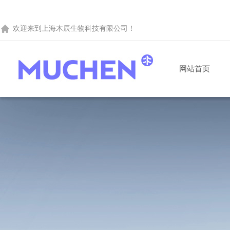
欢迎来到
上海木辰生物科技有限公司
！
网站首页