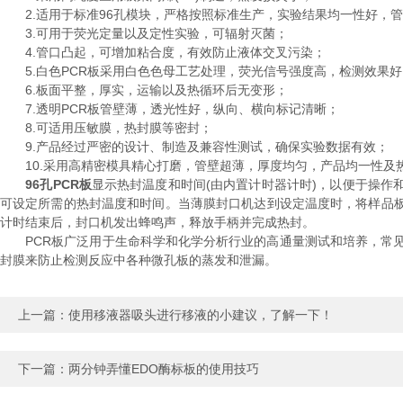
2.适用于标准96孔模块，严格按照标准生产，实验结果均一性好，管
3.可用于荧光定量以及定性实验，可辐射灭菌；
4.管口凸起，可增加粘合度，有效防止液体交叉污染；
5.白色PCR板采用白色色母工艺处理，荧光信号强度高，检测效果好
6.板面平整，厚实，运输以及热循环后无变形；
7.透明PCR板管壁薄，透光性好，纵向、横向标记清晰；
8.可适用压敏膜，热封膜等密封；
9.产品经过严密的设计、制造及兼容性测试，确保实验数据有效；
10.采用高精密模具精心打磨，管壁超薄，厚度均匀，产品均一性及
96孔PCR板
显示热封温度和时间(由内置计时器计时)，以便于操
可设定所需的热封温度和时间。当薄膜封口机达到设定温度时，将样品
计时结束后，封口机发出蜂鸣声，释放手柄并完成热封。
PCR板广泛用于生命科学和化学分析行业的高通量测试和培养，常见的
封膜来防止检测反应中各种微孔板的蒸发和泄漏。
上一篇：
使用移液器吸头进行移液的小建议，了解一下！
下一篇：
两分钟弄懂EDO酶标板的使用技巧